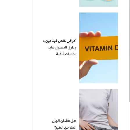
أعراض نقص فيتامين د
وطرق الحصول عليه
بكميات كافية
هل فقدان الوزن
المفاجئ خطير؟