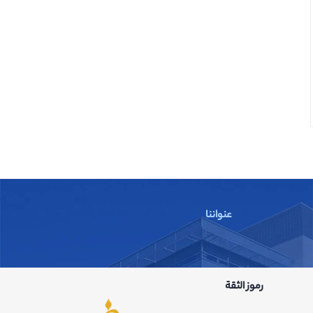
عراض نقص فيتامين د وطرق الحصول عليه بكميات كافية
مطالعه
الدواء
عنواننا
رموز الثقة