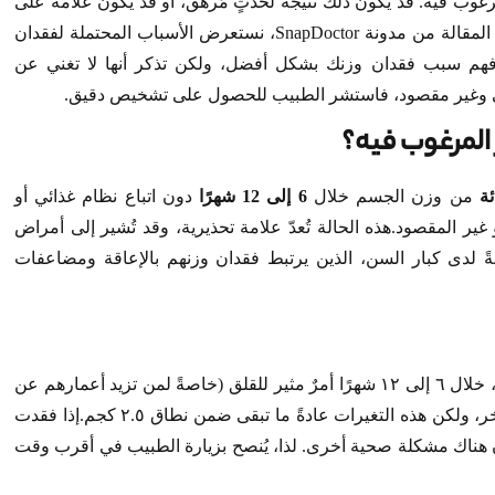
غوب فيه. قد يكون ذلك نتيجةً لحدثٍ مُرهق، أو قد يكون علامةً على
حالةٍ طبيةٍ خطيرةٍ كالسرطان أو السكري. في هذه المقالة من مدونة SnapDoctor، نستعرض الأسباب المحتملة لفقدان
فهم سبب فقدان وزنك بشكل أفضل، ولكن تذكر أنها لا تغني عن
ئ وغير مقصود، فاستشر الطبيب للحصول على تشخيص دقيق.
 المرغوب فيه؟
من وزن الجسم خلال
6 إلى 12 شهرًا
دون اتباع نظام غذائي أو
 المقصود.هذه الحالة تُعدّ علامة تحذيرية، وقد تُشير إلى أمراض
ً لدى كبار السن، الذين يرتبط فقدان وزنهم بالإعاقة ومضاعفات
إن فقدان أكثر من ٥٪ من وزن الجسم، أو ٤.٥ كجم، خلال ٦ إلى ١٢ شهرًا أمرٌ مثير للقلق (خاصةً لمن تزيد أعمارهم عن
٦٥ عامًا). يتقلب وزن معظم الناس قليلًا من يوم لآخر، ولكن هذه التغيرات عادةً ما تبقى ضمن نطاق ٢.٥ كجم.إذا فقدت
ن هناك مشكلة صحية أخرى. لذا، يُنصح بزيارة الطبيب في أقرب وقت