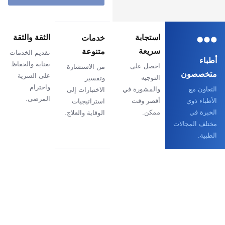
استجابة
الثقة والثقة
خدمات
سريعة
متنوعة
تقديم الخدمات
أطباء
بعناية والحفاظ
احصل على
من الاستشارة
متخصصون
على السرية
التوجيه
وتفسير
واحترام
التعاون مع
والمشورة في
الاختبارات إلى
المرضى.
الأطباء ذوي
أقصر وقت
استراتيجيات
الخبرة في
ممكن.
الوقاية والعلاج.
مختلف المجالات
الطبية.